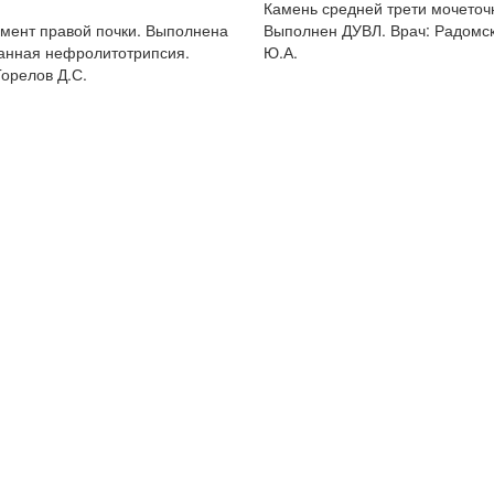
Камень средней трети мочеточ
мент правой почки. Выполнена
Выполнен ДУВЛ. Врач: Радомс
анная нефролитотрипсия.
Ю.А.
Горелов Д.С.