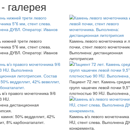
- галерея
 нижней трети левого
Камень левого мочеточника и 
чника 5*6 мм, стент слева.
почки, стент левого мочеточник
ена ДУВЛ. Оператор: Иванов
Выполнена: дистанционная
литотрипсия
Пациент 72 лет. Камень средн
групп чашечек левой почки 9,5
 в/з правого мочеточника 9/6
плотностью 90 HU. Выполнена
3 HU.
нена дистанционная
ипсия.
 камня: 50% ведделлит, 42%
Камень в/з левого мочеточника
ит, 8% карбонатапатит.
HU, стент слева. Выполнена Д
конкремента.