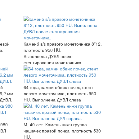
левой
Каменб в/з правого мочеточника 8*12,
а.
плотность 950 HU.
Выполнена ДУВЛ после
стентирования мочеточника.
ей
64 года, камни обеих почек, стент
*6,2 мм
левого мочеточника, плотность 950
 ДУВЛ.
HU. Выполнена ДУВЛ слева
 980
М, 40 лет. Камень нижн группа
УВЛ
чашечек правой почки, плотность 530
HU.