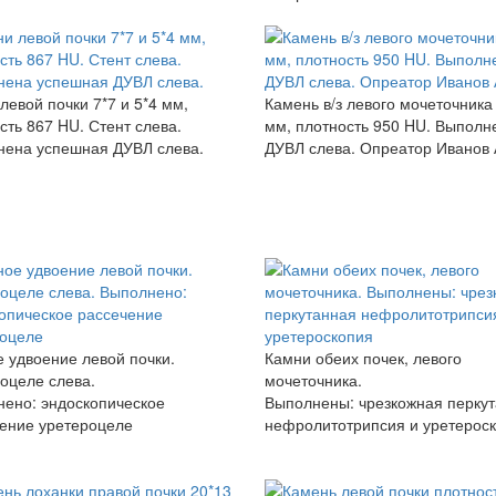
левой почки 7*7 и 5*4 мм,
Камень в/з левого мочеточника
сть 867 HU. Стент слева.
мм, плотность 950 HU. Выполн
ена успешная ДУВЛ слева.
ДУВЛ слева. Опреатор Иванов 
 удвоение левой почки.
Камни обеих почек, левого
оцеле слева.
мочеточника.
ено: эндоскопическое
Выполнены: чрезкожная перку
ение уретероцеле​
нефролитотрипсия и уретерос