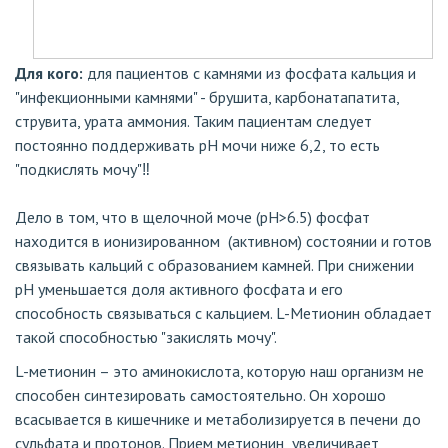
Для кого:
для пациентов с камнями из фосфата кальция и
"инфекционными камнями" - брушита, карбонатапатита,
струвита, урата аммония. Таким пациентам следует
постоянно поддерживать pH мочи ниже 6,2, то есть
"подкислять мочу"‼️
Дело в том, что в щелочной моче (pH>6.5) фосфат
находится в ионизированном (активном) состоянии и готов
связывать кальций с образованием камней. При снижении
pH уменьшается доля активного фосфата и его
способность связываться с кальцием. L-Метионин обладает
такой способностью "закислять мочу".
L-метионин – это аминокислота, которую наш организм не
способен синтезировать самостоятельно. Он хорошо
всасывается в кишечнике и метаболизируется в печени до
сульфата и протонов. Прием метионин увеличивает