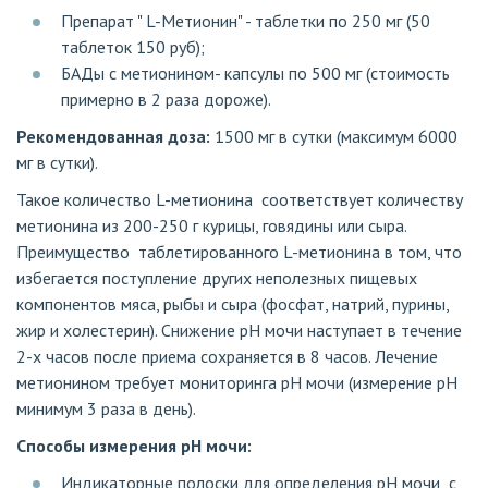
Препарат " L-Метионин" - таблетки по 250 мг (50
таблеток 150 руб);
БАДы с метионином- капсулы по 500 мг (стоимость
примерно в 2 раза дороже).
Рекомендованная доза:
1500 мг в сутки (максимум 6000
мг в сутки).
Такое количество L-метионина соответствует количеству
метионина из 200-250 г курицы, говядины или сыра.
Преимущество таблетированного L-метионина в том, что
избегается поступление других неполезных пищевых
компонентов мяса, рыбы и сыра (фосфат, натрий, пурины,
жир и холестерин). Снижение pH мочи наступает в течение
2-х часов после приема сохраняется в 8 часов. Лечение
метионином требует мониторинга pH мочи (измерение pH
минимум 3 раза в день).
Способы измерения pH мочи:
Индикаторные полоски для определения pH мочи c