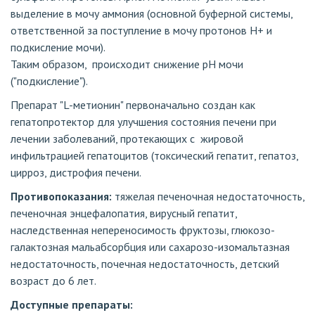
выделение в мочу аммония (основной буферной системы,
ответственной за поступление в мочу протонов H+ и
подкисление мочи).
Таким образом, происходит снижение pH мочи
("подкисление").
Препарат "L-метионин" первоначально создан как
гепатопротектор для улучшения состояния печени при
лечении заболеваний, протекающих с жировой
инфильтрацией гепатоцитов (токсический гепатит, гепатоз,
цирроз, дистрофия печени.
Противопоказания:
тяжелая печеночная недостаточность,
печеночная энцефалопатия, вирусный гепатит,
наследственная непереносимость фруктозы, глюкозо-
галактозная мальабсорбция или сахарозо-изомальтазная
недостаточность, почечная недостаточность, детский
возраст до 6 лет.
Доступные препараты: